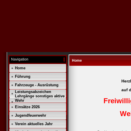
Navigation
Home
Home
Führung
Herz
Fahrzeuge - Ausrüstung
auf 
Leistungsabzeichen
Lehrgänge sonstiges aktive
Freiwil
Wehr
Einsätze 2026
We
Jugendfeuerwehr
Verein aktuelles Jahr