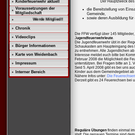
Kinderfeuerwehr aktuell
Der Hauptzweck des 
Voraussetzungen der
die Bereitstellung von Eins
Mitgliedschaft
Gemeinde,
sowie deren Ausbildung für 
Werde Mitglied!!
Chronik
Die FFW verfügt über 145 Mitglieder
Videoclips
J
ugendfeuerwehrleute
.
Die Jugendfeuerwehr übt in der Reg
Bürger Informationen
Schaukasten am Haupteingang des 
zu entnehmen. Alle Jugendlichen ab 
Karte von Weidenbach
Interesse meldet euch bitte bei Kom
Februar 2008 die Möglichkeit die F
Impressum
unterstützen. Bei Fragen bitte an 1.
Seid 5. April 2008 gibt es bei uns a
Interner Bereich
Kinder aus dem Gemeindegebiet ab 
Nähere Infos unter:
Die Feuerechse
Derzeit gibt es 24 Feuerechsen bei u
Reguläre Übungen
finden einmal i
statt: Die genauen Termine sind dem